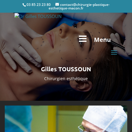
03 85 23 23 80
contact@chirurgie-plastique-
esthetique-macon.fr
Menu
Gilles TOUSSOUN
Chirurgien esthétique