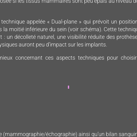
oposée si les tissus mammaires sont peu épais au niveau du 
technique appelée « Dual-plane » qui prévoit un positi
 la moitié inférieure du sein (voir schéma). Cette techni
un décolleté naturel, une visibilité réduite des prothèses 
physiques auront peu d’impact sur les implants.
 mieux concernant ces aspects techniques pour choisir
ique (mammographie/échographie) ainsi qu’un bilan sanguin