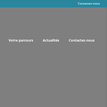
Contactez-nous
Votre parcours
Actualités
Contactez-nous
s interventions
ation par Prothèses
ation par Lipomodelage
des seins
on mammaire
ruction