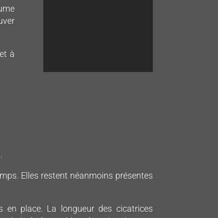
lume
uver
et à
.
temps. Elles restent néanmoins présentes
is en place. La longueur des cicatrices