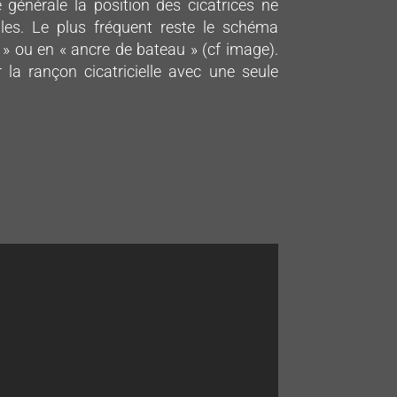
générale la position des cicatrices ne
les. Le plus fréquent reste le schéma
sé » ou en « ancre de bateau » (cf image).
r la rançon cicatricielle avec une seule