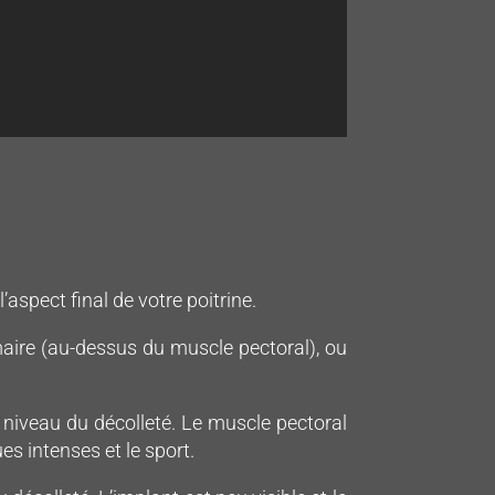
aspect final de votre poitrine.
maire (au-dessus du muscle pectoral), ou
u niveau du décolleté. Le muscle pectoral
es intenses et le sport.