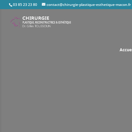
03 85 23 23 80
contact@chirurgie-plastique-esthetique-macon.fr
Accuei